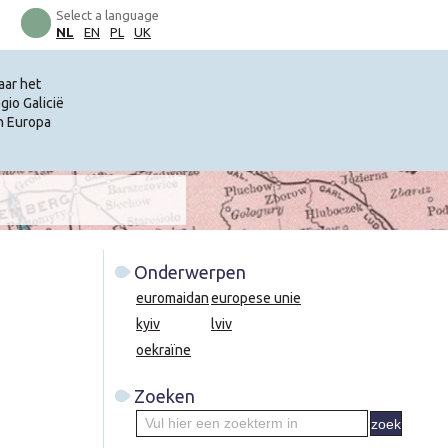
Select a language
NL
EN
PL
UK
aar het
io Galicië
an Europa
Onderwerpen
euromaidan
europese unie
kyiv
lviv
oekraïne
Zoeken