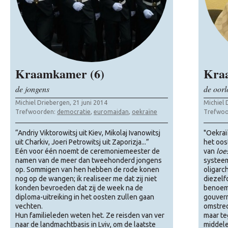
Kraamkamer (6)
Kra
de jongens
de oorl
Michiel Driebergen, 21 juni 2014
Michiel 
Trefwoorden:
democratie
,
euromaidan
,
oekraïne
Trefwoo
“Andriy Viktorowitsj uit Kiev, Mikolaj Ivanowitsj
"Oekraï
uit Charkiv, Joeri Petrowitsj uit Zaporizja...”
het oos
Eén voor één noemt de ceremoniemeester de
van
loe
namen van de meer dan tweehonderd jongens
systeem
op. Sommigen van hen hebben de rode konen
oligarc
nog op de wangen; ik realiseer me dat zij niet
diezelf
konden bevroeden dat zij de week na de
benoemi
diploma-uitreiking in het oosten zullen gaan
gouvern
vechten.
omstred
Hun familieleden weten het. Ze reisden van ver
maar te
naar de landmachtbasis in Lviv, om de laatste
middele