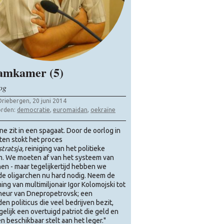
amkamer (5)
og
Driebergen, 20 juni 2014
rden:
democratie
,
euromaidan
,
oekraïne
ne zit in een spagaat. Door de oorlog in
ten stokt het proces
stratsja,
reiniging van het politieke
. We moeten af van het systeem van
hen - maar tegelijkertijd hebben we
de oligarchen nu hard nodig. Neem de
ng van multimiljonair Igor Kolomojski tot
eur van Dnepropetrovsk; een
en politicus die veel bedrijven bezit,
gelijk een overtuigd patriot die geld en
n beschikbaar stelt aan het leger."