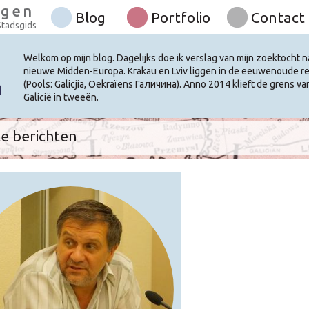
rgen
Blog
Portfolio
Contact
Stadsgids
e
Welkom op mijn blog. Dagelijks doe ik verslag van mijn zoektocht n
nieuwe Midden-Europa. Krakau en Lviv liggen in de eeuwenoude reg
n
(Pools: Galicjia, Oekraïens Галичина). Anno 2014 klieft de grens v
Galicië in tweeën.
e berichten