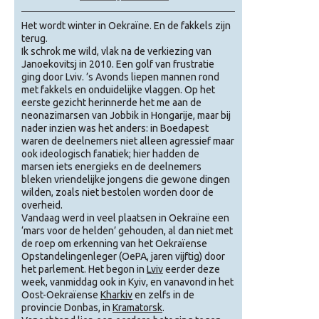
Het wordt winter in Oekraïne. En de fakkels zijn
terug.
Ik schrok me wild, vlak na de verkiezing van
Janoekovitsj in 2010. Een golf van frustratie
ging door Lviv. ’s Avonds liepen mannen rond
met fakkels en onduidelijke vlaggen. Op het
eerste gezicht herinnerde het me aan de
neonazimarsen van Jobbik in Hongarije, maar bij
nader inzien was het anders: in Boedapest
waren de deelnemers niet alleen agressief maar
ook ideologisch fanatiek; hier hadden de
marsen iets energieks en de deelnemers
bleken vriendelijke jongens die gewone dingen
wilden, zoals niet bestolen worden door de
overheid.
Vandaag werd in veel plaatsen in Oekraïne een
‘mars voor de helden’ gehouden, al dan niet met
de roep om erkenning van het Oekraïense
Opstandelingenleger (OePA, jaren vijftig) door
het parlement. Het begon in
Lviv
eerder deze
week, vanmiddag ook in Kyiv, en vanavond in het
Oost-Oekraïense
Kharkiv
en zelfs in de
provincie Donbas, in
Kramatorsk
.