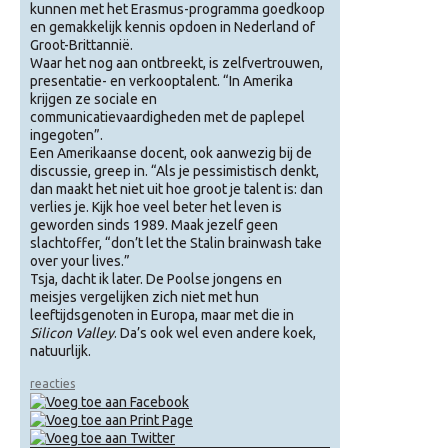
kunnen met het Erasmus-programma goedkoop
en gemakkelijk kennis opdoen in Nederland of
Groot-Brittannië.
Waar het nog aan ontbreekt, is zelfvertrouwen,
presentatie- en verkooptalent. “In Amerika
krijgen ze sociale en
communicatievaardigheden met de paplepel
ingegoten”.
Een Amerikaanse docent, ook aanwezig bij de
discussie, greep in. “Als je pessimistisch denkt,
dan maakt het niet uit hoe groot je talent is: dan
verlies je. Kijk hoe veel beter het leven is
geworden sinds 1989. Maak jezelf geen
slachtoffer, “don’t let the Stalin brainwash take
over your lives.”
Tsja, dacht ik later. De Poolse jongens en
meisjes vergelijken zich niet met hun
leeftijdsgenoten in Europa, maar met die in
Silicon Valley
. Da’s ook wel even andere koek,
natuurlijk.
reacties