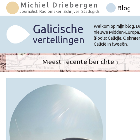
Michiel Driebergen
Blog
Journalist Radiomaker Schrijver Stadsgids
Galicische
Welkom op mijn blog. Da
nieuwe Midden-Europa. 
vertellingen
(Pools: Galicjia, Oekra
Galicië in tweeën.
Meest recente berichten